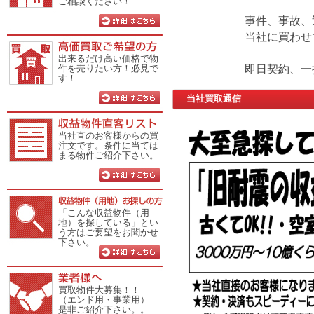
ご相談ください！
事件、事故、
当社に買わせ
出来るだけ高い価格で物
即日契約、一
件を売りたい方！必見で
す！
当社買取通信
近畿一円【大
上記エリアな
当社直のお客様からの買
注文です。条件に当ては
建売用地 中
まる物件ご紹介下さい。
2026.07.07
お世話になり
「こんな収益物件（用
地）を探している」とい
情報提供のお
う方はご要望をお聞かせ
下さい。
弊社直接の顧
買取物件大募集！！
[🈳1棟ビル
（エンド用・事業用）
是非ご紹介下さい。。