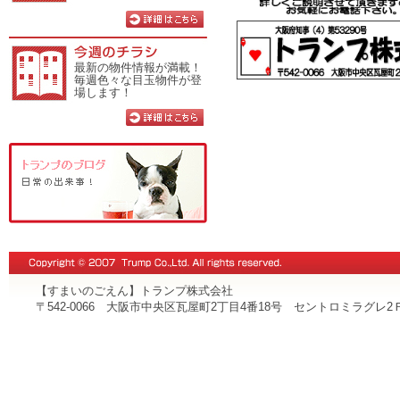
を探してます‼
大阪エリア
最新の物件情報が満載！
毎週色々な目玉物件が登
場します！
◯4億前後～
◯事務所ビル
◯大阪市中央
◯新耐震基準
◯全🈳か半
◯延床150
上記同じで
◯東京都心エ